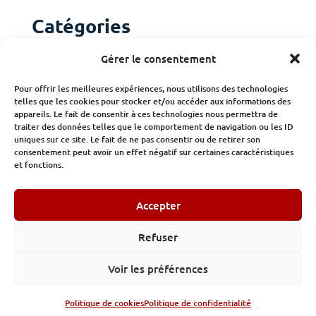
Catégories
Actualités
Gérer le consentement
Adhérents
Pour offrir les meilleures expériences, nous utilisons des technologies
telles que les cookies pour stocker et/ou accéder aux informations des
Publications
appareils. Le fait de consentir à ces technologies nous permettra de
traiter des données telles que le comportement de navigation ou les ID
uniques sur ce site. Le fait de ne pas consentir ou de retirer son
consentement peut avoir un effet négatif sur certaines caractéristiques
et fonctions.
Accepter
© Institut des Constructeurs et des Promoteurs 32/34 avenue
Kléber Paris -
Tel : 01.89.53.47.11
Refuser
Mentions légales
-
Politique de confidentialité
Voir les préférences
Politique de cookies
Politique de confidentialité