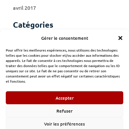
avril 2017
Catégories
Actualités
Gérer le consentement
Adhérents
Pour offrir les meilleures expériences, nous utilisons des technologies
telles que les cookies pour stocker et/ou accéder aux informations des
Publications
appareils. Le fait de consentir à ces technologies nous permettra de
traiter des données telles que le comportement de navigation ou les ID
uniques sur ce site. Le fait de ne pas consentir ou de retirer son
consentement peut avoir un effet négatif sur certaines caractéristiques
et fonctions.
Accepter
© Institut des Constructeurs et des Promoteurs 32/34 avenue
Kléber Paris -
Tel : 01.89.53.47.11
Refuser
Mentions légales
-
Politique de confidentialité
Voir les préférences