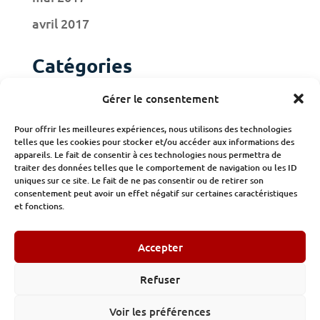
avril 2017
Catégories
Actualités
Gérer le consentement
Adhérents
Pour offrir les meilleures expériences, nous utilisons des technologies
telles que les cookies pour stocker et/ou accéder aux informations des
Publications
appareils. Le fait de consentir à ces technologies nous permettra de
traiter des données telles que le comportement de navigation ou les ID
uniques sur ce site. Le fait de ne pas consentir ou de retirer son
consentement peut avoir un effet négatif sur certaines caractéristiques
et fonctions.
Accepter
© Institut des Constructeurs et des Promoteurs 32/34 avenue
Kléber Paris -
Tel : 01.89.53.47.11
Refuser
Mentions légales
-
Politique de confidentialité
Voir les préférences