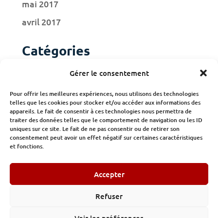
mai 2017
avril 2017
Catégories
Actualités
Gérer le consentement
Adhérents
Pour offrir les meilleures expériences, nous utilisons des technologies
telles que les cookies pour stocker et/ou accéder aux informations des
Publications
appareils. Le fait de consentir à ces technologies nous permettra de
traiter des données telles que le comportement de navigation ou les ID
uniques sur ce site. Le fait de ne pas consentir ou de retirer son
consentement peut avoir un effet négatif sur certaines caractéristiques
et fonctions.
Accepter
© Institut des Constructeurs et des Promoteurs 32/34 avenue
Kléber Paris -
Tel : 01.89.53.47.11
Refuser
Mentions légales
-
Politique de confidentialité
Voir les préférences