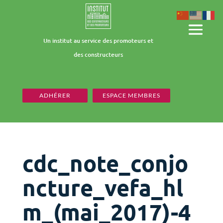
Un institut au service des promoteurs et
des constructeurs
ADHÉRER
ESPACE MEMBRES
cdc_note_conjo
ncture_vefa_hl
m_(mai_2017)-4