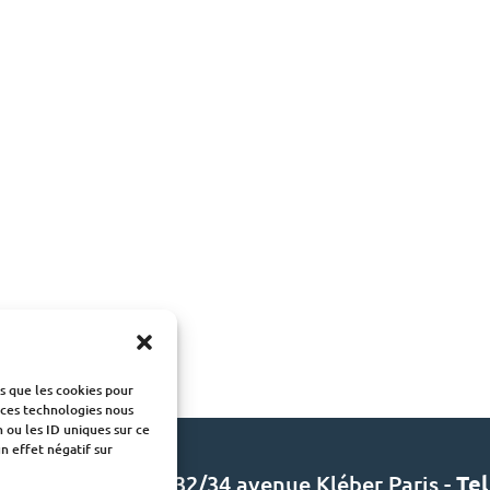
es que les cookies pour
à ces technologies nous
 ou les ID uniques sur ce
n effet négatif sur
et des Promoteurs 32/34 avenue Kléber Paris -
Tel