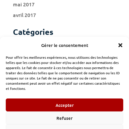
mai 2017
avril 2017
Catégories
Actualités
Gérer le consentement
Adhérents
Pour offrir les meilleures expériences, nous utilisons des technologies
telles que les cookies pour stocker et/ou accéder aux informations des
Publications
appareils. Le fait de consentir à ces technologies nous permettra de
traiter des données telles que le comportement de navigation ou les ID
uniques sur ce site. Le fait de ne pas consentir ou de retirer son
consentement peut avoir un effet négatif sur certaines caractéristiques
et fonctions.
Accepter
© Institut des Constructeurs et des Promoteurs 32/34 avenue
Kléber Paris -
Tel : 01.89.53.47.11
Refuser
Mentions légales
-
Politique de confidentialité